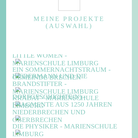
MEINE PROJEKTE
(AUSWAHL)
LITTLE WOMEN -
MARIENSCHULE LIMBURG
EIN SOMMERNACHTSTRAUM -
BIEDERMANN UND DIE
GEMEINDE BRECHEN
BRANDSTIFTER -
MARIENSCHULE LIMBURG
DORFGESCHICHTE(N) -
KRABAT - MARIENSCHULE
FRAGMENTE AUS 1250 JAHREN
LIMBURG
NIEDERBRECHEN UND
OBERBRECHEN
DIE PHYSIKER - MARIENSCHULE
LIMBURG