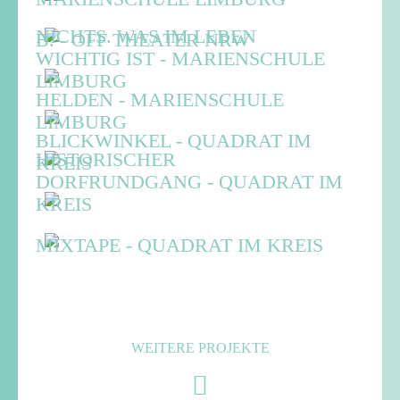
NICHTS. WAS IM LEBEN
B. - OFF THEATER NRW
WICHTIG IST - MARIENSCHULE
LIMBURG
HELDEN - MARIENSCHULE
LIMBURG
BLICKWINKEL - QUADRAT IM
HISTORISCHER
KREIS
DORFRUNDGANG - QUADRAT IM
KREIS
MIXTAPE - QUADRAT IM KREIS
WEITERE PROJEKTE