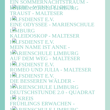
EIN SOMMERNACHTSTRAUM -
L(I)EBE - WENN DU DICH
MARIENSCHULE LIMBURG
TRAUST - MALTESER
HILFSDIENST E.V.
EINE ODYSSEE - MARIENSCHULE
LIMBURG
KALEIDOSKOP - MALTESER
HILFSDIENST E.V.
MEIN NAME IST ANNE -
MARIENSCHULE LIMBURG
AUF DEM WEG - MALTESER
HILFSDIENST E.V.
ROMEO UND JULIA - MALTESER
HILFSDIENST E.V.
DIE BESSEREN WÄLDER -
MARIENSCHULE LIMBURG
DEUTSCHSTUNDE 2.0 - QUADRAT
IM KREIS
FRÜHLINGS ERWACHEN -
MARIENSCHULE LIMBURG