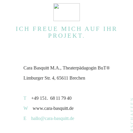
ICH FREUE MICH AUF IHR
PROJEKT.
Cara Basquitt M.A., Theaterpädagogin BuT®
Limburger Str. 4, 65611 Brechen
T
+49 151. 68 11 79 40
ERSCHA
W
www.cara-basquitt.de
E
hallo@cara-basquitt.de